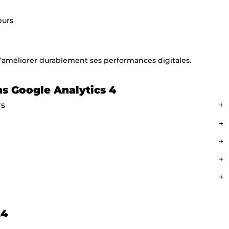
eurs
 d’améliorer durablement ses performances digitales.
ns Google Analytics 4
rs
+
+
+
+
+
A4