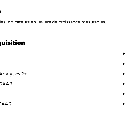
s
s indicateurs en leviers de croissance mesurables.
quisition
+
+
Analytics ?+
+
GA4 ?
+
+
GA4 ?
+