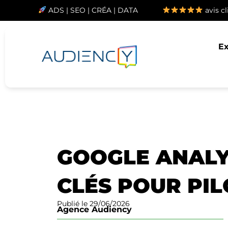
ADS
|
SEO
|
CRÉA
|
DATA
avis cl
Ex
GOOGLE ANALYT
CLÉS POUR PIL
Publié le 29/06/2026
Agence Audiency